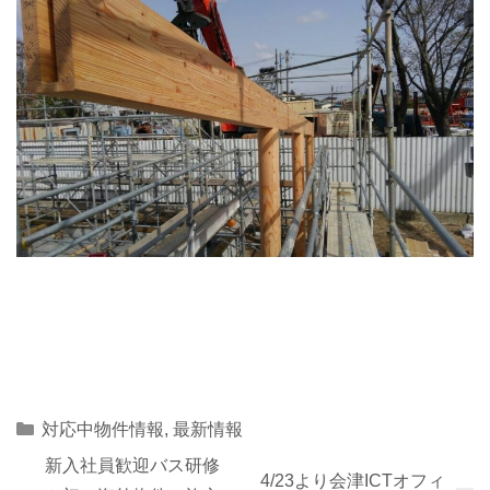
Categories
対応中物件情報
,
最新情報
新入社員歓迎バス研修
4/23より会津ICTオフィ