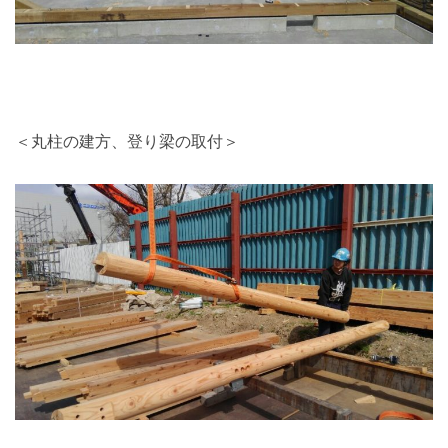
＜丸柱の建方、登り梁の取付＞