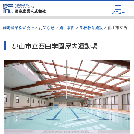
Skip
メニュー
to
content
藤寿産業株式会社
>
お知らせ
>
施工事例
>
学校教育施設
>
郡山市立西田学園屋内運動場
郡山市立西田学園屋内運動場