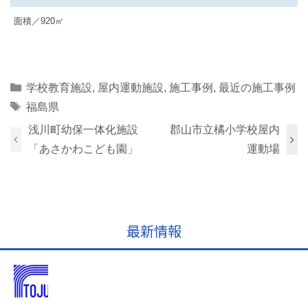
面積／920㎡
Categories
学校教育施設
,
屋内運動施設
,
施工事例
,
最近の施工事例
Tags
福島県
浅川町幼保一体化施設
郡山市立橘小学校屋内
「あさかわこども園」
運動場
最新情報