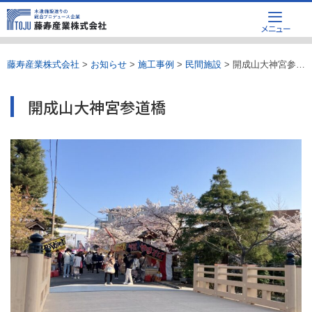
Skip
メニュー
to
content
藤寿産業株式会社
>
お知らせ
>
施工事例
>
民間施設
>
開成山大神宮参道橋
開成山大神宮参道橋