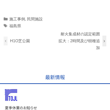
Categories
施工事例
,
民間施設
Tags
福島県
耐火集成材の認定範囲
H1O芝公園
拡大：2時間及び樹種追
加
最新情報
夏季休業のお知らせ