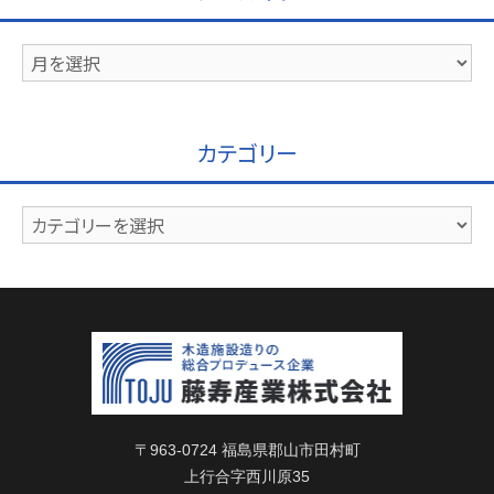
ア
ー
カ
イ
カテゴリー
ブ
カ
テ
ゴ
リ
ー
〒963-0724 福島県郡山市田村町
上行合字西川原35