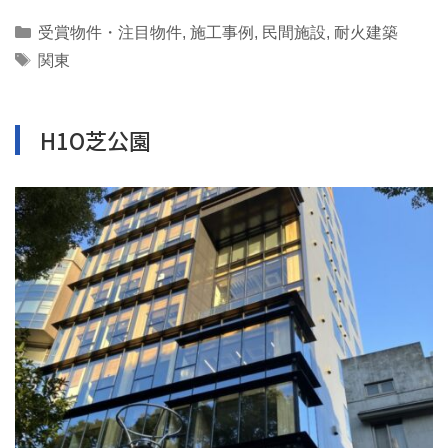
Categories
受賞物件・注目物件
,
施工事例
,
民間施設
,
耐火建築
Tags
関東
H1O芝公園