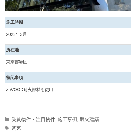
施工時期
2023年3月
所在地
東京都港区
特記事項
λ-WOOD耐火部材を使用
Categories
受賞物件・注目物件
,
施工事例
,
耐火建築
Tags
関東