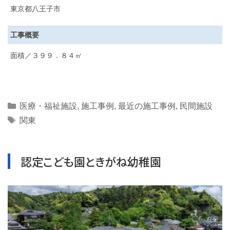
東京都八王子市
工事概要
面積／３９９．８４㎡
Categories
医療・福祉施設
,
施工事例
,
最近の施工事例
,
民間施設
Tags
関東
認定こども園ときがね幼稚園