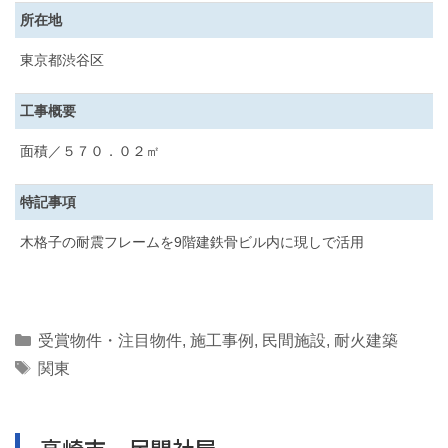
所在地
東京都渋谷区
工事概要
面積／５７０．０２㎡
特記事項
木格子の耐震フレームを9階建鉄骨ビル内に現しで活用
Categories
受賞物件・注目物件
,
施工事例
,
民間施設
,
耐火建築
Tags
関東