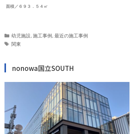
面積／６９３．５４㎡
Categories
幼児施設
,
施工事例
,
最近の施工事例
Tags
関東
nonowa国立SOUTH