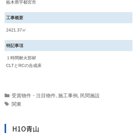
栃木県宇都宮市
工事概要
2421.37㎡
特記事項
１時間耐火部材
CLTとRCの合成床
Categories
受賞物件・注目物件
,
施工事例
,
民間施設
Tags
関東
H1O青山