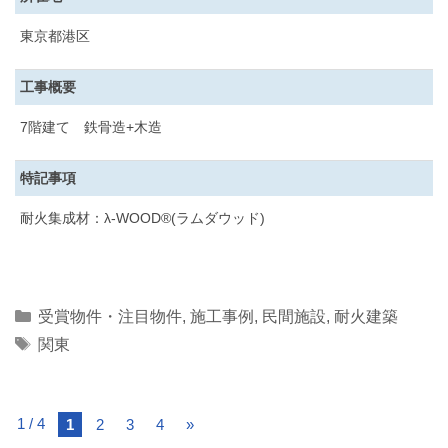
東京都港区
工事概要
7階建て 鉄骨造+木造
特記事項
耐火集成材：λ-WOOD®(ラムダウッド)
Categories
受賞物件・注目物件
,
施工事例
,
民間施設
,
耐火建築
Tags
関東
1 / 4
1
2
3
4
»