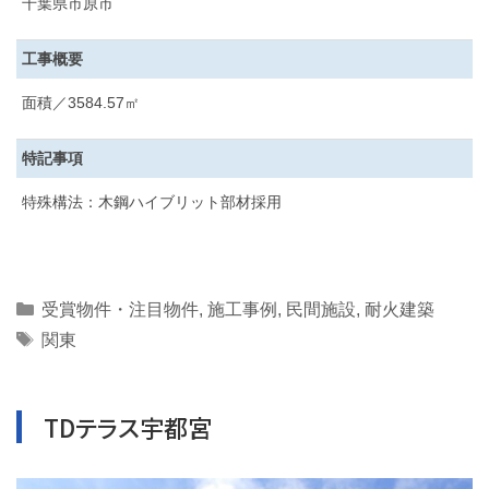
千葉県市原市
工事概要
面積／3584.57㎡
特記事項
特殊構法：木鋼ハイブリット部材採用
Categories
受賞物件・注目物件
,
施工事例
,
民間施設
,
耐火建築
Tags
関東
TDテラス宇都宮