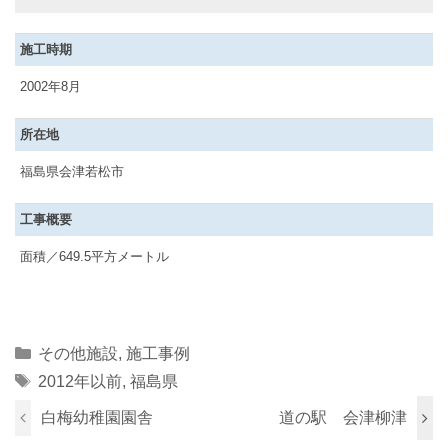
施工時期
2002年8月
所在地
福島県会津若松市
工事概要
面積／649.5平方メートル
Categories
その他施設
,
施工事例
Tags
2012年以前
,
福島県
白梅幼稚園園舎
道の駅 会津柳津