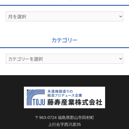
ア
ー
カ
イ
カテゴリー
ブ
カ
テ
ゴ
リ
ー
〒963-0724 福島県郡山市田村町
上行合字西川原35