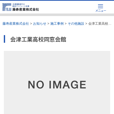
Skip
メニュー
to
content
藤寿産業株式会社
>
お知らせ
>
施工事例
>
その他施設
>
会津工業高校同窓会館
会津工業高校同窓会館