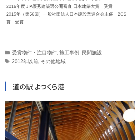
2016年度 JIA優秀建築選公開審査 日本建築大賞 受賞
2015年（第56回）一般社団法人日本建設業連合会主催 BCS
賞 受賞
Categories
受賞物件・注目物件
,
施工事例
,
民間施設
Tags
2012年以前
,
その他地域
道の駅 よつくら港