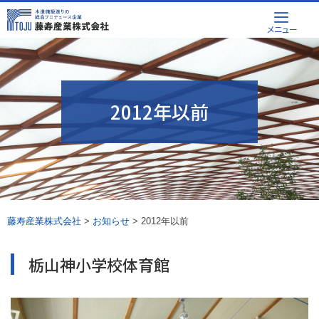
Skip
メニュー
to
content
2012年以前
藤寿産業株式会社
>
お知らせ
>
2012年以前
栃山神小学校体育館