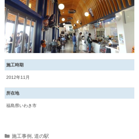
施工時期
2012年11月
所在地
福島県いわき市
Categories
施工事例
,
道の駅