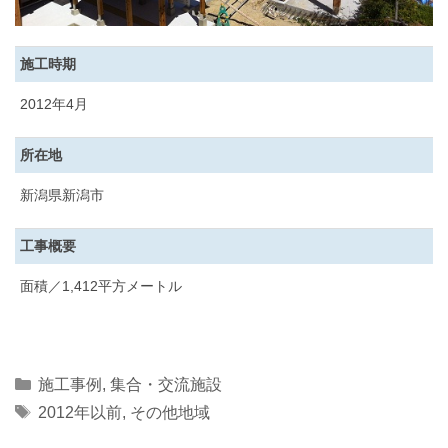
施工時期
2012年4月
所在地
新潟県新潟市
工事概要
面積／1,412平方メートル
Categories
施工事例
,
集合・交流施設
Tags
2012年以前
,
その他地域