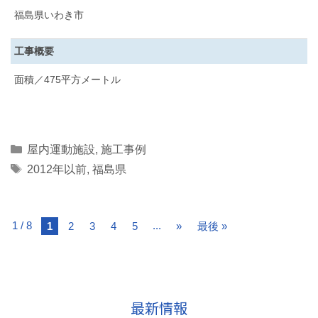
福島県いわき市
工事概要
面積／475平方メートル
Categories
屋内運動施設
,
施工事例
Tags
2012年以前
,
福島県
1 / 8
...
1
2
3
4
5
»
最後 »
最新情報