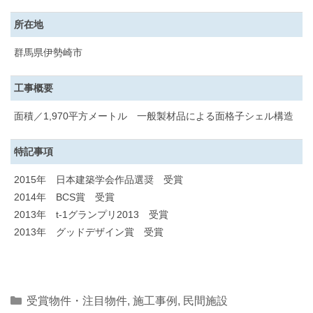
所在地
群馬県伊勢崎市
工事概要
面積／1,970平方メートル 一般製材品による面格子シェル構造
特記事項
2015年 日本建築学会作品選奨 受賞
2014年 BCS賞 受賞
2013年 t-1グランプリ2013 受賞
2013年 グッドデザイン賞 受賞
Categories
受賞物件・注目物件
,
施工事例
,
民間施設