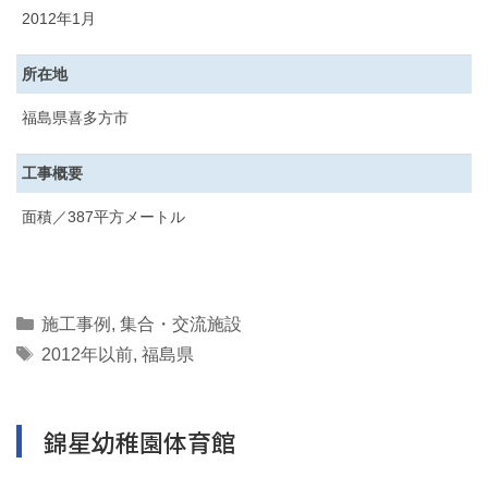
2012年1月
所在地
福島県喜多方市
工事概要
面積／387平方メートル
Categories
施工事例
,
集合・交流施設
Tags
2012年以前
,
福島県
錦星幼稚園体育館