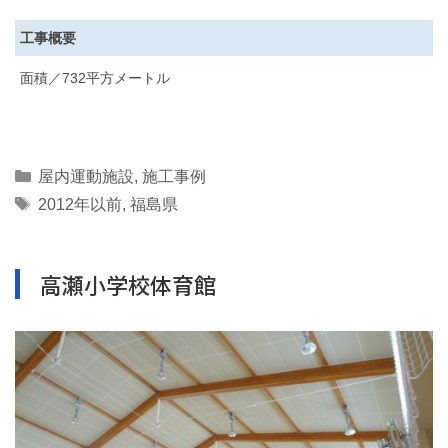
工事概要
面積／732平方メートル
Categories
屋内運動施設
,
施工事例
Tags
2012年以前
,
福島県
高瀬小学校体育館