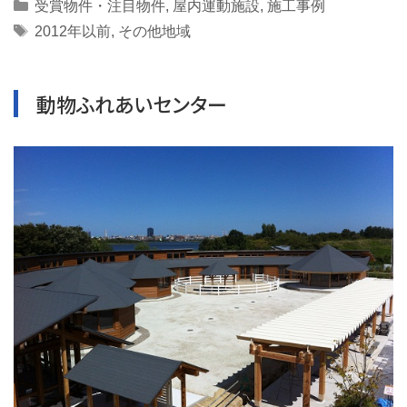
Categories
受賞物件・注目物件
,
屋内運動施設
,
施工事例
Tags
2012年以前
,
その他地域
動物ふれあいセンター