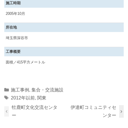
施工時期
2005年10月
所在地
埼玉県深谷市
工事概要
面積／415平方メートル
Categories
施工事例
,
集合・交流施設
Tags
2012年以前
,
関東
牡鹿町文化交流センタ
伊達町コミュニティセ
ー
ンター