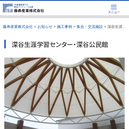
Skip
メニュー
to
content
藤寿産業株式会社
>
お知らせ
>
施工事例
>
集合・交流施設
>
深谷生涯学習センター・深谷公民館
深谷生涯学習センター・深谷公民館