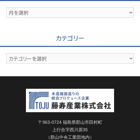
ア
ー
カ
イ
カテゴリー
ブ
カ
テ
ゴ
リ
ー
〒963-0724 福島県郡山市田村町
上行合字西川原35
（郡山中央工業団地内）