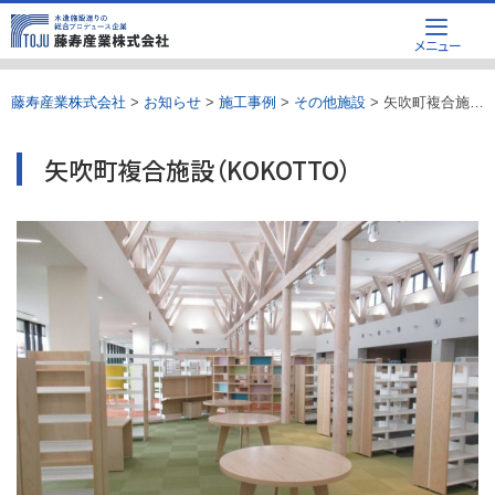
Skip
メニュー
to
content
藤寿産業株式会社
>
お知らせ
>
施工事例
>
その他施設
>
矢吹町複合施設（KOKOTTO）
矢吹町複合施設（KOKOTTO）