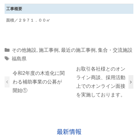
工事概要
面積／２９７１．００㎡
Categories
その他施設
,
施工事例
,
最近の施工事例
,
集合・交流施設
Tags
福島県
お取引各社様とのオン
令和2年度の木造化に関
ライン商談、採用活動
わる補助事業の公募が
上でのオンライン面接
開始①
を実施しております。
最新情報